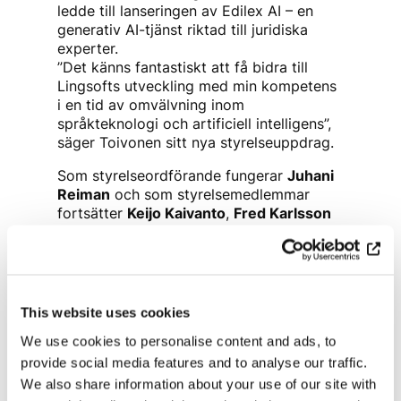
ledde till lanseringen av Edilex AI – en
generativ AI-tjänst riktad till juridiska
experter.
”Det känns fantastiskt att få bidra till
Lingsofts utveckling med min kompetens
i en tid av omvälvning inom
språkteknologi och artificiell intelligens”,
säger Toivonen sitt nya styrelseuppdrag.
Som styrelseordförande fungerar
Juhani
Reiman
och som styrelsemedlemmar
fortsätter
Keijo Kaivanto
,
Fred Karlsson
och
Timo Kruskopf
.
Kategorier:
Nyheter
This website uses cookies
We use cookies to personalise content and ads, to
Dela
provide social media features and to analyse our traffic.
We also share information about your use of our site with