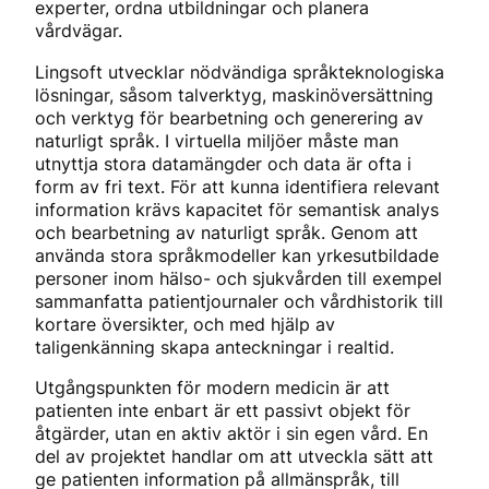
experter, ordna utbildningar och planera
vårdvägar.
Lingsoft utvecklar nödvändiga språkteknologiska
lösningar, såsom talverktyg, maskinöversättning
och verktyg för bearbetning och generering av
naturligt språk. I virtuella miljöer måste man
utnyttja stora datamängder och data är ofta i
form av fri text. För att kunna identifiera relevant
information krävs kapacitet för semantisk analys
och bearbetning av naturligt språk. Genom att
använda stora språkmodeller kan yrkesutbildade
personer inom hälso- och sjukvården till exempel
sammanfatta patientjournaler och vårdhistorik till
kortare översikter, och med hjälp av
taligenkänning skapa anteckningar i realtid.
Utgångspunkten för modern medicin är att
patienten inte enbart är ett passivt objekt för
åtgärder, utan en aktiv aktör i sin egen vård. En
del av projektet handlar om att utveckla sätt att
ge patienten information på allmänspråk, till