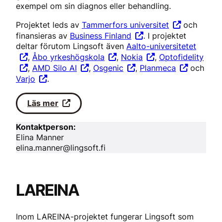
exempel om sin diagnos eller behandling.
Projektet leds av
Tammerfors universitet
och
finansieras av
Business Finland
. I projektet
deltar förutom Lingsoft även
Aalto-universitetet
,
Åbo yrkeshögskola
,
Nokia
,
Optofidelity
,
AMD Silo AI
,
Osgenic
,
Planmeca
och
Varjo
.
Läs mer
Kontaktperson:
Elina Manner
elina.manner@lingsoft.fi
LAREINA
Inom LAREINA-projektet fungerar Lingsoft som