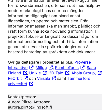
Att hitta information är även ett livsviktigt ämne
för försvarsbranschen, eftersom det med hjälp av
modern teknologi finns enorma mängder
information tillgängligt om bland annat
lägesbilden, trupperna och materielen. Från
informationsmassan ska man snabbt, pålitligt och
i rätt form kunna söka nödvändig information. I
projektet fokuserar Lingsoft på dessa frågor om
informationsförmedling och att hitta information
genom att utveckla språkteknologier och AI-
baserad hantering av språkdata och dokument.
Övriga deltagare i projektet är bl.a.
ProVerse
Interactive
,
Millog
,
RumbleTools
,
Saab
Finland
,
Unikie
,
3D Talo
,
Ahola Group,
ReOrbit
och
Vaisala
samt
Tammerfors
universitet
.
Kontaktperson:
Aurora Piirto-Anttonen
aurora.piirto@lingsoft.fi