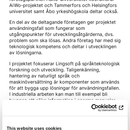
AiWo-projektet och Tammerfors och Helsingfors
universitet samt Åbo yrkeshögskola deltar också.
En del av de deltagande företagen ger projektet
användningsfall som fungerar som
utgångspunkter för utvecklingsåtgärderna, dvs.
problem som ska lösas. Andra företag har med sig
teknologisk kompetens och deltar i utvecklingen
av lösningarna.
I projektet fokuserar Lingsoft på språkteknologisk
forskning och utveckling. Taligenkänning,
hantering av naturligt språk och
maskinöversättning är komponenter som används
för att bygga upp lösningar för användningsfallen.
I industriella arbeten kan man till exempel bli
tvungen att söka information i enorma manualer
eller andra informationskällor som det är
arbetsamt och tar tid att gräva i. AI-baserade
lösningar hjälper till att hitta rätt information
snabbt och exakt till exempel när man arbetar på
This website uses cookies