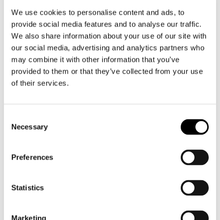
fältet i utmanande förhållanden.
We use cookies to personalise content and ads, to
I projektet samarbetar man också intensivt inom
provide social media features and to analyse our traffic.
Lingsoft Group, eftersom Ellibs Oy deltar i
We also share information about your use of our site with
utvecklingsarbetet jämsides med Lingsoft
our social media, advertising and analytics partners who
Language Services Oy. Som expert på distribution
may combine it with other information that you’ve
av digitalt material kan Ellibs erbjuda en plattform
för olika material och en kanal för deras
provided to them or that they’ve collected from your use
distribution.
of their services.
AiWo är ett co-innovation-projekt som finansieras
av Business Finland och pågår fram till maj 2027.
Consent
Du kan läsa mer på projektets webbsida (på
Necessary
Selection
engelska).
Läs mer
Preferences
Kontaktpersoner:
Ville Parviainen
Statistics
ville.parviainen@lingsoft.fi
Marketing
Lauri Laakkonen