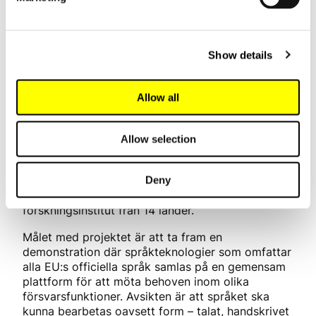
lauri.laakkonen@lingsoft.fi
Show details
NEMO (laNguagE Modules
develOpment)
Allow all
NEMO-projektet är ett projekt som finansieras av
Allow selection
Europeiska försvarsfonden och syftar till att
undersöka och utveckla språkteknologi för
försvarssektorns behov. I projektet deltar
Deny
teknologiföretag, krigshögskolor och
forskningsinstitut från 14 länder.
Målet med projektet är att ta fram en
demonstration där språkteknologier som omfattar
alla EU:s officiella språk samlas på en gemensam
plattform för att möta behoven inom olika
försvarsfunktioner. Avsikten är att språket ska
kunna bearbetas oavsett form – talat, handskrivet