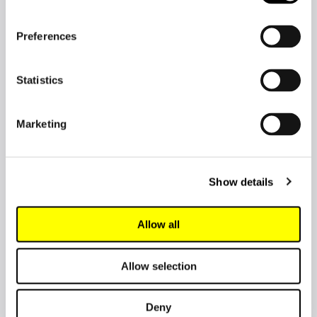
04.12.2025
Preferences
Statistics
Marketing
Show details
Allow all
Allow selection
Nyheter
Utnämningsnyheter från
Deny