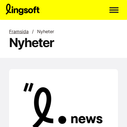
Hoppa
till
innehållet
Framsida
/
Nyheter
Nyheter