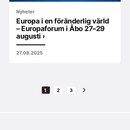
Nyheter
Europa i en föränderlig värld
– Europaforum i Åbo 27–29
augusti ›
27.08.2025
Next
Sida
Sida
Sida
1
2
3
page