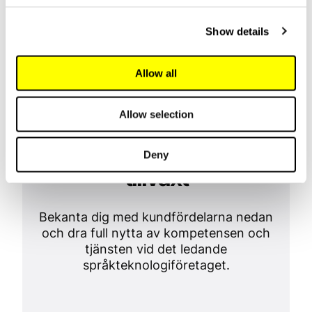
realtid ›
Show details
Sveriges Television (SVT)
Allow all
Allow selection
Vi stöder din företags
Deny
tillväxt
Bekanta dig med kundfördelarna nedan
och dra full nytta av kompetensen och
tjänsten vid det ledande
språkteknologiföretaget.