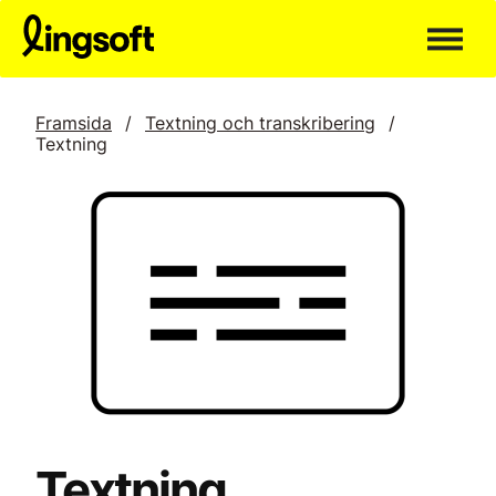
Hoppa
till
innehållet
Framsida
/
Textning och transkribering
/
Textning
Textning