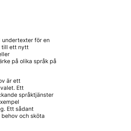
 undertexter för en
ll ett nytt
ller
ärke på olika språk på
v är ett
valet. Ett
ckande språktjänster
 exempel
g. Ett sådant
a behov och sköta