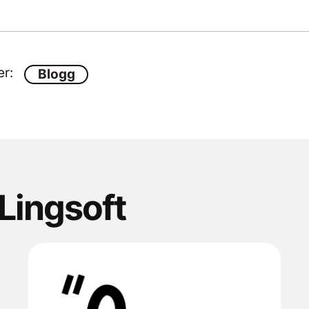
er:
Blogg
 Lingsoft