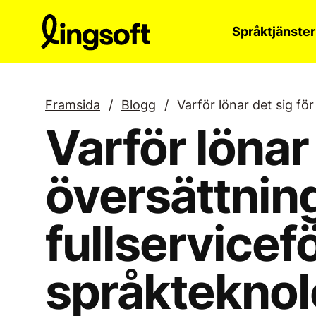
Hoppa
till
Språktjänster
innehållet
Framsida
/
Blogg
/
Varför lönar det sig fö
Varför lönar 
översättning
fullservicef
språkteknol