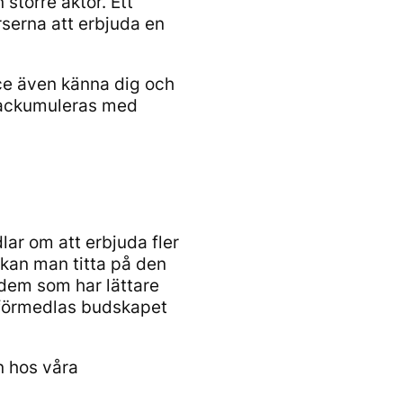
 större aktör. Ett
serna att erbjuda en
ice även känna dig och
m ackumuleras med
dlar om att erbjuda fler
å kan man titta på den
 dem som har lättare
t, förmedlas budskapet
n hos våra