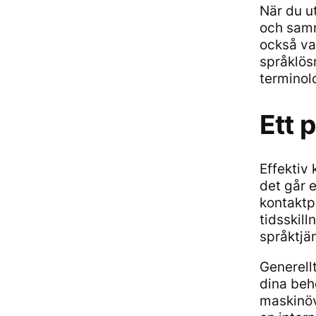
När du u
och samm
också var
språklös
terminol
Ett 
Effektiv 
det går 
kontaktp
tidsskill
språktjän
Generell
dina beh
maskinöve