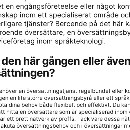
t en engångsföreteelse eller något kont
nskap inom ett specialiserat område o
erligare tjänster? Beroende på det här 
roende översättare, en översättningsbyr
rviceföretag inom språkteknologi.
 den här gången eller även
sättningen?
ehöver en översättningstjänst regelbundet eller k
en en lite större översättningsbyrå eller ett språk
a dina behov både flexibelt och effektivt. Du kan 
att hitta en översättare som är specialiserad inom 
har ett brett nätverk av proffs. Tack vare dessa nä
d akuta översättningsbehov och i översättningar m