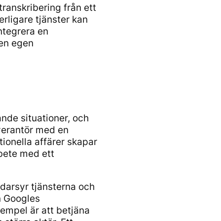
ranskribering från ett
rligare tjänster kan
integrera en
 en egen
ande situationer, och
everantör med en
ionella affärer skapar
rbete med ett
ddarsyr tjänsterna och
n Googles
xempel är att betjäna