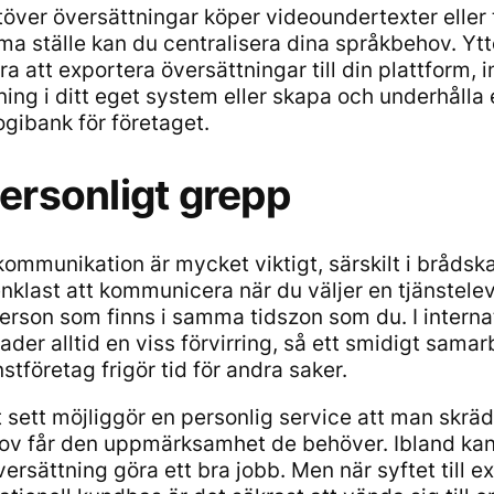
töver översättningar köper videoundertexter eller t
a ställe kan du centralisera dina språkbehov. Ytte
a att exportera översättningar till din plattform, 
ning i ditt eget system eller skapa och underhålla
ogibank för företaget.
personligt grepp
kommunikation är mycket viktigt, särskilt i brådsk
enklast att kommunicera när du väljer en tjänstel
erson som finns i samma tidszon som du. I internat
nader alltid en viss förvirring, så ett smidigt sama
stföretag frigör tid för andra saker.
t sett möjliggör en personlig service att man skrä
ov får den uppmärksamhet de behöver. Ibland ka
rsättning göra ett bra jobb. Men när syftet till e