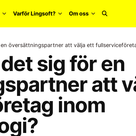
Varför Lingsoft?
Om oss
r en översättningspartner att välja ett fullserviceför
det sig för en
spartner att vä
öretag inom
ogi?