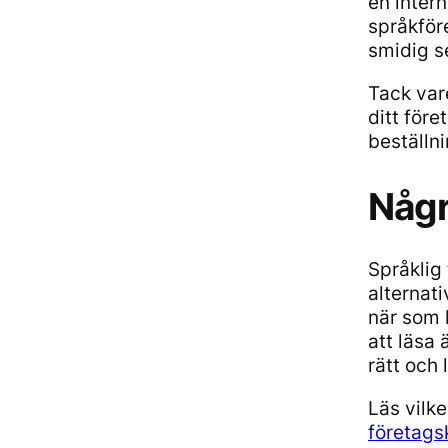
en intern
språkför
smidig s
Tack var
ditt för
beställn
Någr
Språklig 
alternati
när som 
att läsa 
rätt och 
Läs vilk
företags