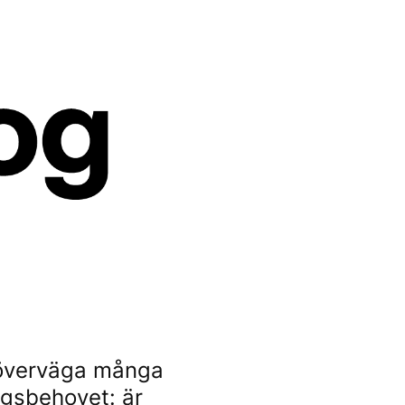
u överväga många
ngsbehovet: är