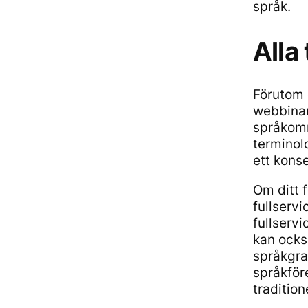
språk.
Alla
Förutom 
webbinar
språkomr
terminol
ett kons
Om ditt 
fullservi
fullserv
kan ocks
språkgra
språkför
tradition