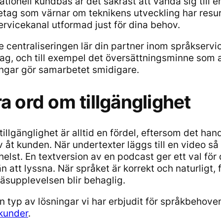
ationell kundbas är det säkrast att vända sig till en
etag som värnar om teknikens utveckling har resur
ervicekanal utformad just för dina behov.
e centraliseringen lär din partner inom språkserv
etag, och till exempel det översättningsminne so
ingar gör samarbetet smidigare.
a ord om tillgänglighet
tillgänglighet är alltid en fördel, eftersom det han
v åt kunden. När undertexter läggs till en video s
helst. En textversion av en podcast ger ett val för
än att lyssna. När språket är korrekt och naturlig
läsupplevelsen blir behaglig.
en typ av lösningar vi har erbjudit för språkbehove
kunder
.