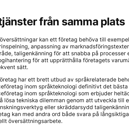
 tjänster från samma plats
översättningar kan ett företag behöva till exempel
inspelning, anpassning av marknadsföringstexter ti
åde, taligenkänning för att snabba på processer e
ogihantering för att upprätthålla företagets varum
ekvent sätt.
företag har ett brett utbud av språkrelaterade beho
ceföretag inom språkteknologi definitivt det bästa 
iceföretag inom språkteknologi som erbjuder heltä
å lösa tekniska dilemman genom att utveckla till
nskningsverktyg eller skräddarsydd taligenkännin
etag kan med andra ord både svara på långsiktig
ellt översättningsarbete.