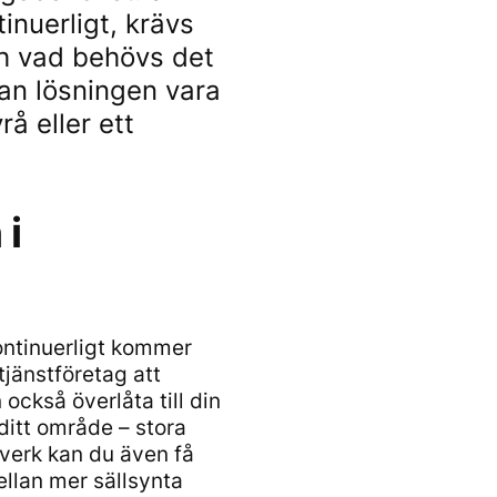
inuerligt, krävs
ch vad behövs det
kan lösningen vara
å eller ett
 i
ontinuerligt kommer
tjänstföretag att
också överlåta till din
ditt område – stora
tverk kan du även få
ellan mer sällsynta