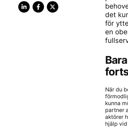
behove
det ku
för ytt
en obe
fullse
Bara
fort
När du b
förmodlig
kunna möt
partner 
aktörer 
hjälp vi