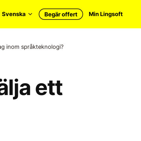
Svenska
Min Lingsoft
Begär offert
etag inom språkteknologi?
lja ett