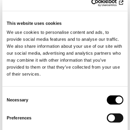
finskan använder ofta färre ord än engelskan för
att uttrycka samma sak.
Tidtabell
This website uses cookies
We use cookies to personalise content and ads, to
provide social media features and to analyse our traffic.
Tack vare sina stora nätverk kan språkhusen
reagera även på brådskande beställningar, men en
We also share information about your use of our site with
snäv tidtabell kan också höja priset på
our social media, advertising and analytics partners who
översättningen. Detta gäller speciellt om
may combine it with other information that you’ve
översättandet sker utanför kontorstid.
provided to them or that they’ve collected from your use
of their services.
Läs också vår checklista för den som beställer en
översättning.
Bekanta dig med våra
översättningstjänster
.
Consent
Necessary
Selection
Kategorier:
Blogg
Preferences