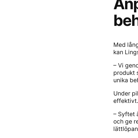
Anp
be
Med lång
kan Ling
– Vi gen
produkt 
unika be
Under pi
effektivt
– Syftet
och ge r
lättlöpa