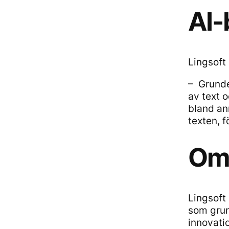
AI-
Lingsoft
– Grunde
av text 
bland ann
texten, f
Om 
Lingsoft
som grun
innovatio