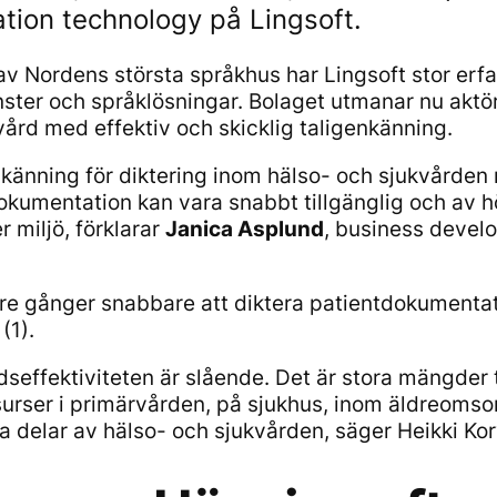
ation technology på Lingsoft.
av Nordens största språkhus har Lingsoft stor erf
nster och språklösningar. Bolaget utmanar nu aktö
vård med effektiv och skicklig taligenkänning.
nkänning för diktering inom hälso- och sjukvården 
okumentation kan vara snabbt tillgänglig och av hö
 miljö, förklarar
Janica Asplund
, business devel
tre gånger snabbare att diktera patientdokumentat
 (1).
dseffektiviteten är slående. Det är stora mängder
esurser i primärvården, på sjukhus, inom äldreomsor
a delar av hälso- och sjukvården, säger Heikki Ko