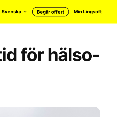
Svenska
Min Lingsoft
Begär offert
id för hälso-