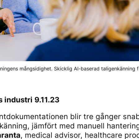
änningens mångsidighet. Skicklig AI-baserad taligenkänning 
 industri 9.11.23
entdokumentationen blir tre gånger sn
nkänning, jämfört med manuell hanterin
ranta
, medical advisor, healthcare pr