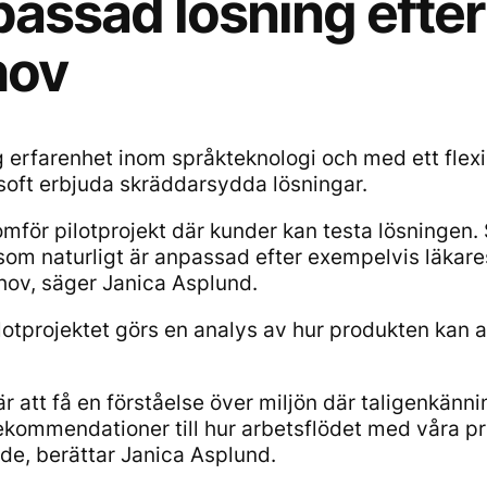
assad lösning efter
hov
 erfarenhet inom språkteknologi och med ett flexib
soft erbjuda skräddarsydda lösningar.
omför pilotprojekt där kunder kan testa lösningen. 
som naturligt är anpassad efter exempelvis läkare
hov, säger Janica Asplund.
lotprojektet görs en analys av hur produkten kan
.
 är att få en förståelse över miljön där taligenkä
ekommendationer till hur arbetsflödet med våra pr
nde, berättar Janica Asplund.