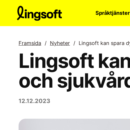
Hoppa
till
Språktjänster
innehållet
Framsida
/
Nyheter
/
Lingsoft kan spara d
Lingsoft kan
och sjukvår
12.12.2023