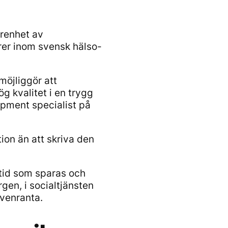
arenhet av
rer inom svensk hälso-
möjliggör att
g kvalitet i en trygg
opment specialist på
ion än att skriva den
 tid som sparas och
gen, i socialtjänsten
rvenranta.