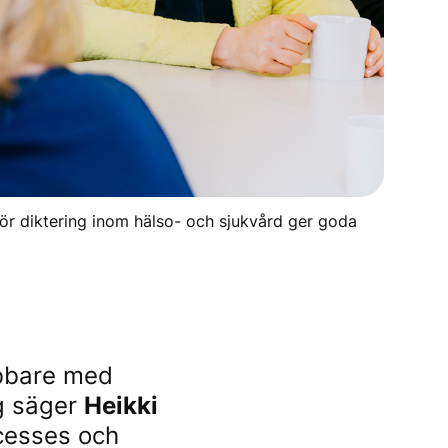
för diktering inom hälso- och sjukvård ger goda
abbare med
g säger
Heikki
ocesses och