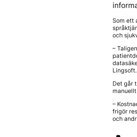
inform
Som ett 
språktjä
och sjuk
– Talige
patientd
datasäker
Lingsoft.
Det går 
manuellt
– Kostna
frigör r
och andr