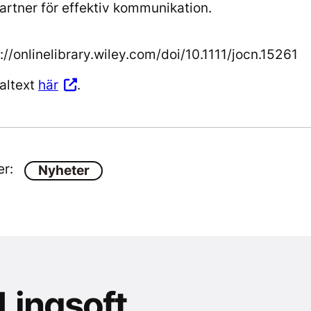
partner för effektiv kommunikation.
s://onlinelibrary.wiley.com/doi/10.1111/jocn.15261
naltext
här
.
er:
Nyheter
 Lingsoft