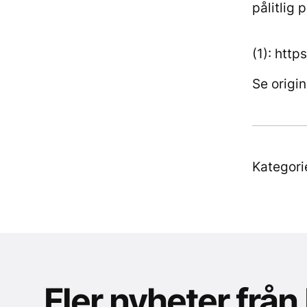
pålitlig 
(1): http
Se origi
Kategori
Fler nyheter från