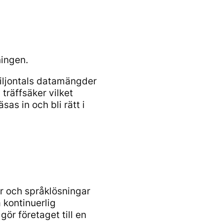
ningen.
iljontals datamängder
träffsäker vilket
sas in och bli rätt i
er och språklösningar
 kontinuerlig
ör företaget till en