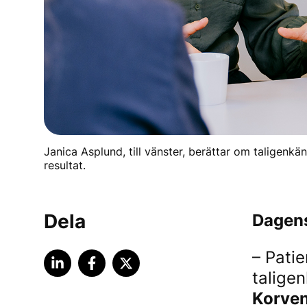
Janica Asplund, till vänster, berättar om taligenk
resultat.
Dela
Dagens
– Pati
talige
Korven