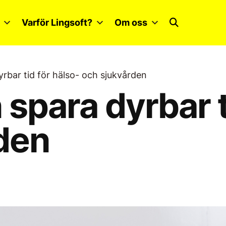
Varför Lingsoft?
Om oss
yrbar tid för hälso- och sjukvården
 spara dyrbar t
den