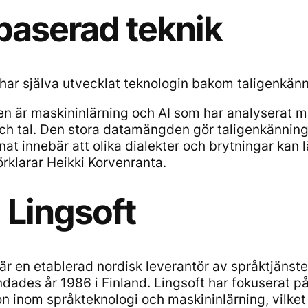
baserad teknik
 har själva utvecklat teknologin bakom taligenkän
n är maskininlärning och AI som har analyserat m
och tal. Den stora datamängden gör taligenkänning 
at innebär att olika dialekter och brytningar kan lä
örklarar Heikki Korvenranta.
Lingsoft
 är en etablerad nordisk leverantör av språktjänst
dades år 1986 i Finland. Lingsoft har fokuserat på
n inom språkteknologi och maskininlärning, vilket g