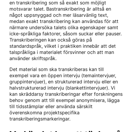
en transkribering som så exakt som möjligt
motsvarar talet. Bastranskribering är alltså en
något uppsnyggad och mer läsarvänlig text,
medan exakt transkribering kan användas för att
närmare undersöka talets olika egenskaper samt
icke-språkliga faktorer, såsom suckar eller pauser.
Transkriberingen kan också göras på
standardspråk, vilket i praktiken innebär att det
talspråkliga i materialet försvinner och att man
använder skriftspråk.
Det material som ska transkriberas kan till
exempel vara en öppen intervju (temaintervjuer,
gruppintervjuer), en strukturerad intervju eller en
halvstrukturerad intervju (blankettintervjuer). Vi
kan skräddarsy transkriberingar efter forskningens
behov genom att till exempel anonymisera, lägga
till tidsstämplar eller använda särskilt
överenskomna projektspecifika
transkriberingsmarkeringar.