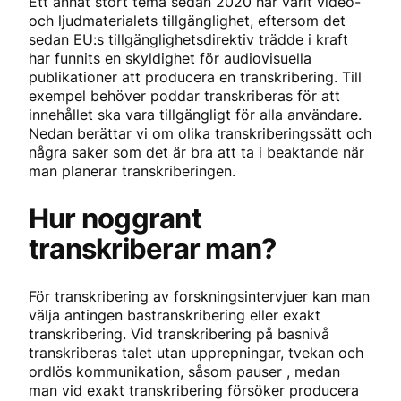
Ett annat stort tema sedan 2020 har varit video-
och ljudmaterialets tillgänglighet, eftersom det
sedan EU:s tillgänglighetsdirektiv trädde i kraft
har funnits en skyldighet för audiovisuella
publikationer att producera en transkribering. Till
exempel behöver poddar transkriberas för att
innehållet ska vara tillgängligt för alla användare.
Nedan berättar vi om olika transkriberingssätt och
några saker som det är bra att ta i beaktande när
man planerar transkriberingen.
Hur noggrant
transkriberar man?
För transkribering av forskningsintervjuer kan man
välja antingen bastranskribering eller exakt
transkribering. Vid transkribering på basnivå
transkriberas talet utan upprepningar, tvekan och
ordlös kommunikation, såsom pauser , medan
man vid exakt transkribering försöker producera