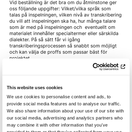
Vid beställning är det bra om du åtminstone ger
oss följande uppgifter: Vilket/vilka språk som
talas på inspelningen, vilken nivå av transkribering
du vill att inspelningen ska ha, hur många talare
som är med på inspelningen och eventuellt om
materialet innehåller specialtermer eller särskilda
dialekter. På så sätt får vi igång
transkriberingsprocessen så snabbt som möjligt
och kan välja de proffs som passar bäst för
projektet.
Läs mer om Lingsofts
transkriberingstjänst
.
This website uses cookies
Kategorier:
Blogg
We use cookies to personalise content and ads, to
provide social media features and to analyse our traffic.
Dela
We also share information about your use of our site with
our social media, advertising and analytics partners who
may combine it with other information that you’ve