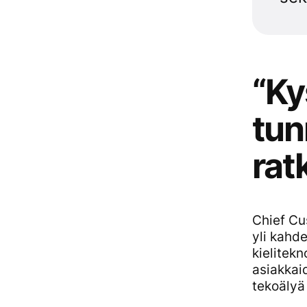
“Ky
tun
rat
Chief Cu
yli kahd
kielitek
asiakkai
tekoälyä