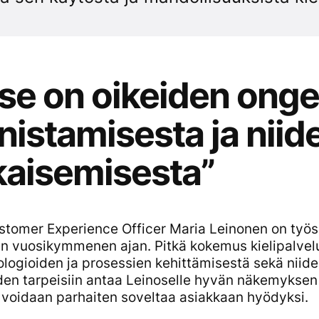
se on oikeiden ong
nistamisesta ja niid
kaisemisesta”
stomer Experience Officer
Maria Leinonen on työske
en vuosikymmenen ajan. Pitkä kokemus kielipalvel
nologioiden ja prosessien kehittämisestä sekä niid
den tarpeisiin antaa Leinoselle hyvän näkemyksen 
 voidaan parhaiten soveltaa asiakkaan hyödyksi
.