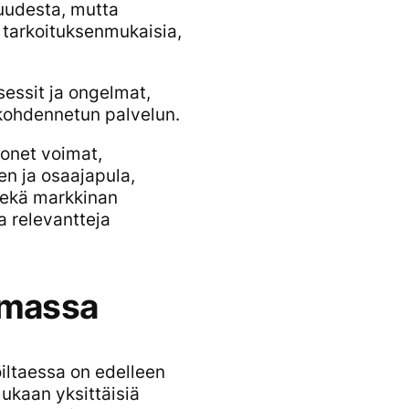
suudesta, mutta
a tarkoituksenmukaisia,
essit ja ongelmat,
n kohdennetun palvelun.
monet voimat,
en ja osaajapula,
 sekä markkinan
 relevantteja
emassa
oiltaessa on edelleen
ukaan yksittäisiä