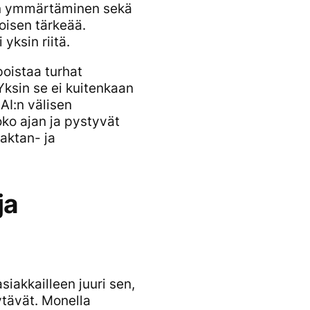
lan ymmärtäminen sekä
oisen tärkeää.
yksin riitä.
poistaa turhat
Yksin se ei kuitenkaan
AI:n välisen
oko ajan ja pystyvät
faktan- ja
ja
siakkailleen juuri sen,
ytävät. Monella