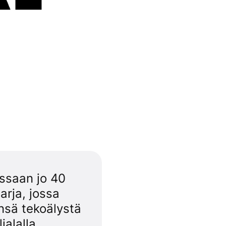
ssaan jo 40
arja, jossa
sä tekoälystä
ialalla.