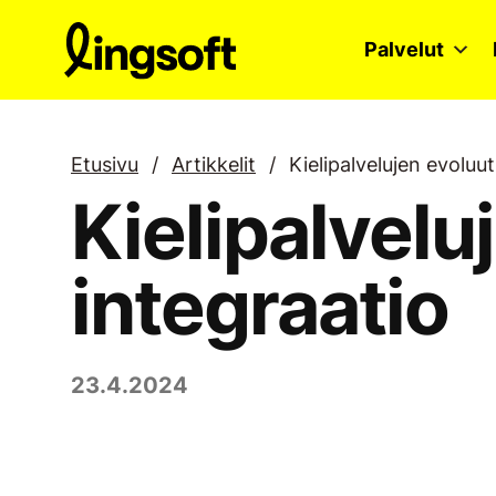
Siirry
sisältöön
Palvelut
Etusivu
/
Artikkelit
/
Kielipalvelujen evoluut
Kielipalvelu
integraatio
23.4.2024