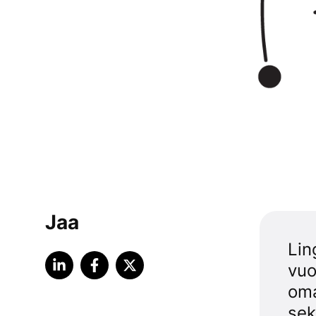
Jaa
Lin
vuo
oma
sek