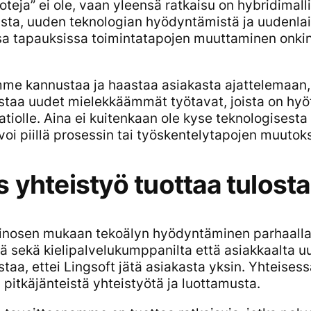
teja” ei ole, vaan yleensä ratkaisu on hybridimall
ta, uuden teknologian hyödyntämistä ja uudenlais
ssa tapauksissa toimintatapojen muuttaminen onkin
me kannustaa ja haastaa asiakasta ajattelemaan, 
staa uudet mielekkäämmät työtavat, joista on hyö
atiolle. Aina ei kuitenkaan ole kyse teknologisest
 voi piillä prosessin tai työskentelytapojen muutok
is yhteistyö tuottaa tulosta
inosen mukaan tekoälyn hyödyntäminen parhaalla 
ää sekä kielipalvelukumppanilta että asiakkaalta 
staa, ettei Lingsoft jätä asiakasta yksin. Yhteise
 pitkäjänteistä yhteistyötä ja luottamusta.