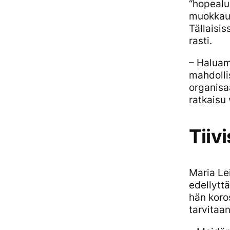
“hopealuo
muokkaus
Tällaisi
rasti.
– Haluam
mahdolli
organisa
ratkaisu
Tiiv
Maria Le
edellytt
hän koro
tarvitaan