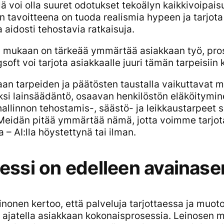
llä voi olla suuret odotukset tekoälyn kaikkivoipai
in tavoitteena on tuoda realismia hypeen ja tarjot
 aidosti tehostavia ratkaisuja.
 mukaan on tärkeää ymmärtää asiakkaan työ, pros
gsoft voi tarjota asiakkaalle juuri tämän tarpeisii
aan tarpeiden ja päätösten taustalla vaikuttavat 
ksi lainsäädäntö, osaavan henkilöstön eläköitymin
 hallinnon tehostamis-, säästö- ja leikkaustarpeet
Meidän pitää ymmärtää nämä, jotta voimme tarjota
a – AI:lla höystettynä tai ilman.
essi on edelleen avainas
inonen kertoo, että palveluja tarjottaessa ja muot
ä ajatella asiakkaan kokonaisprosessia. Leinosen m