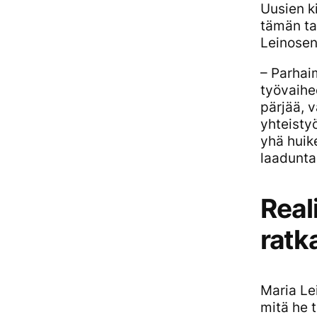
Uusien k
tämän ta
Leinosen
– Parhai
työvaihee
pärjää, 
yhteistyö
yhä huike
laadunta
Real
ratk
Maria Lei
mitä he t