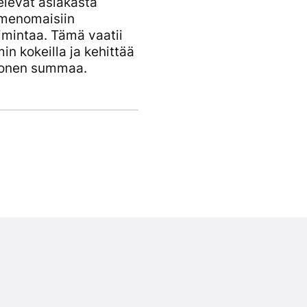
elevat asiakasta
nimenomaisiin
imintaa. Tämä vaatii
n kokeilla ja kehittää
inonen summaa.