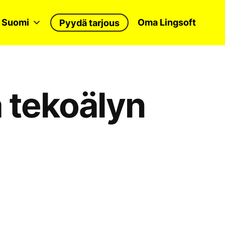
Suomi
Oma Lingsoft
Pyydä tarjous
a tekoälyn