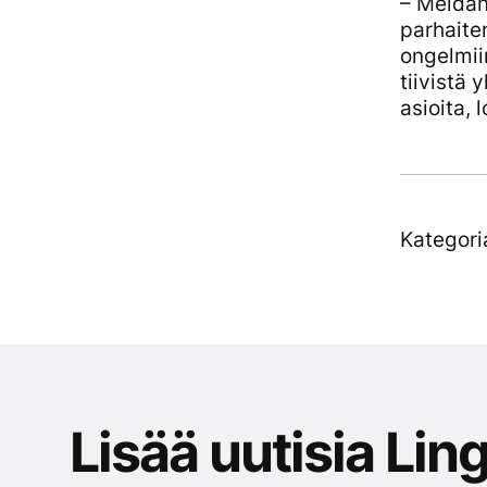
– Meidän
parhaite
ongelmii
tiivistä
asioita,
Kategori
Lisää uutisia Ling