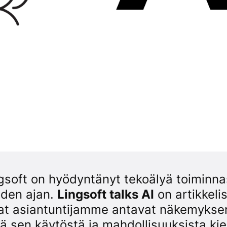
gsoft on hyödyntänyt tekoälyä toiminna
den ajan.
Lingsoft talks AI
on artikkelis
t asiantuntijamme antavat näkemyksen
ä sen käytöstä ja mahdollisuuksista kiel