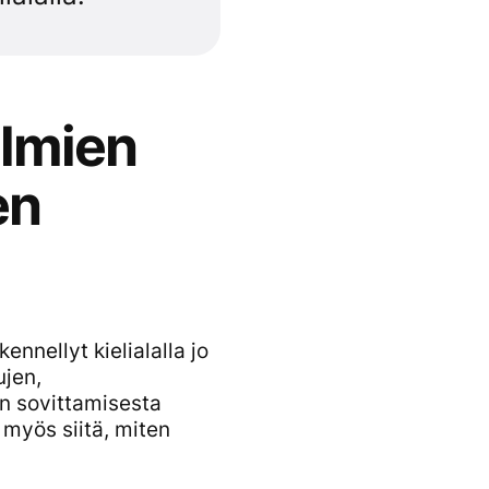
elmien
en
nnellyt kielialalla jo
ujen,
en sovittamisesta
myös siitä, miten