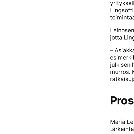
yritykse
Lingsoft
toimintaa
Leinosen
jotta Lin
– Asiakk
esimerki
julkisen
murros. 
ratkaisuj
Pros
Maria Le
tärkeint