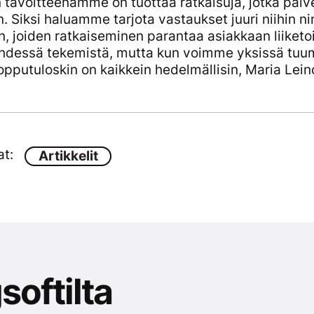
 tavoitteenamme on tuottaa ratkaisuja, jotka palv
n. Siksi haluamme tarjota vastaukset juuri niihin 
n, joiden ratkaiseminen parantaa asiakkaan liiketo
 yhdessä tekemistä, mutta kun voimme yksissä tuumi
 lopputuloskin on kaikkein hedelmällisin, Maria Le
at:
Artikkelit
softilta