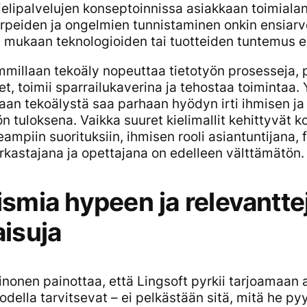
ielipalvelujen konseptoinnissa asiakkaan toimia
rpeiden ja ongelmien tunnistaminen onkin ensiarv
 mukaan teknologioiden tai tuotteiden tuntemus ei 
mmillaan tekoäly nopeuttaa tietotyön prosesseja, 
t, toimii sparrailukaverina ja tehostaa toimintaa. 
vaan tekoälystä saa parhaan hyödyn irti ihmisen ja 
n tuloksena. Vaikka suuret kielimallit kehittyvät k
ampiin suorituksiin, ihmisen rooli asiantuntijana, 
rkastajana ja opettajana on edelleen välttämätön.
ismia hypeen ja relevantte
aisuja
nonen painottaa, että Lingsoft pyrkii tarjoamaan a
odella tarvitsevat – ei pelkästään sitä, mitä he py