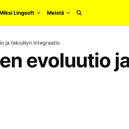
Miksi Lingsoft
Meistä
io ja tekoälyn integraatio
jen evoluutio j