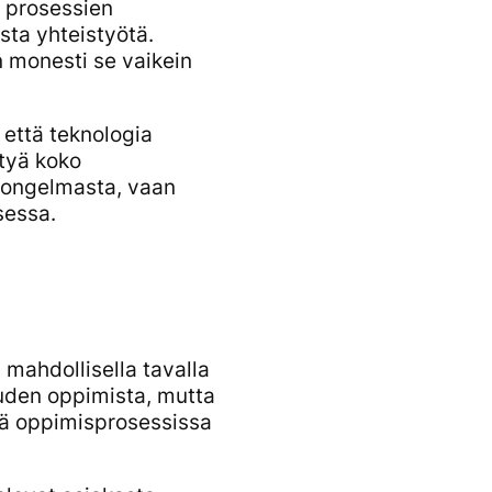
i prosessien
ta yhteistyötä.
 monesti se vaikein
että teknologia
tyä koko
a ongelmasta, vaan
sessa.
mahdollisella tavalla
uuden oppimista, mutta
ssä oppimisprosessissa