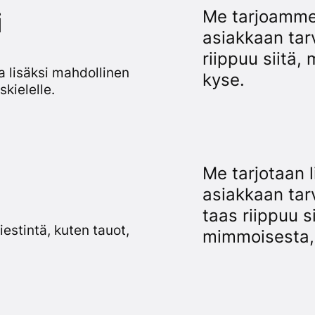
Me tarjoamme 
i
asiakkaan tarv
riippuu siitä, 
a lisäksi mahdollinen
kyse.
kielelle.
Me tarjotaan l
asiakkaan tarv
taas riippuu si
iestintä, kuten tauot,
mimmoisesta, 