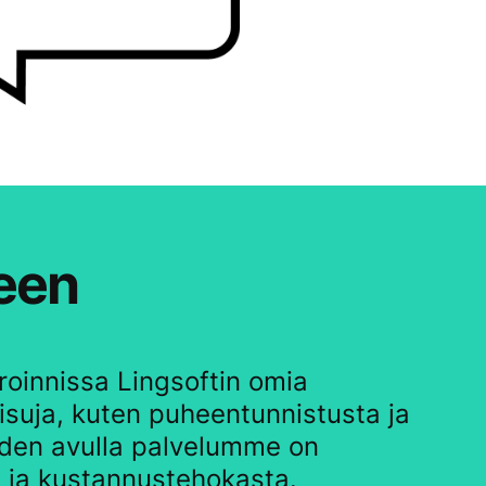
seen
oinnissa Lingsoftin omia
aisuja, kuten puheentunnistusta ja
iiden avulla palvelumme on
 ja kustannustehokasta.