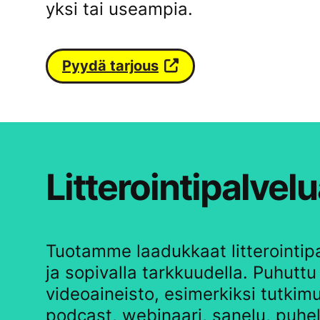
yksi tai useampia.
Pyydä tarjous
Litterointipalve
Tuotamme laadukkaat litterointipa
ja sopivalla tarkkuudella. Puhuttu
videoaineisto, esimerkiksi tutkim
podcast, webinaari, sanelu, puhel