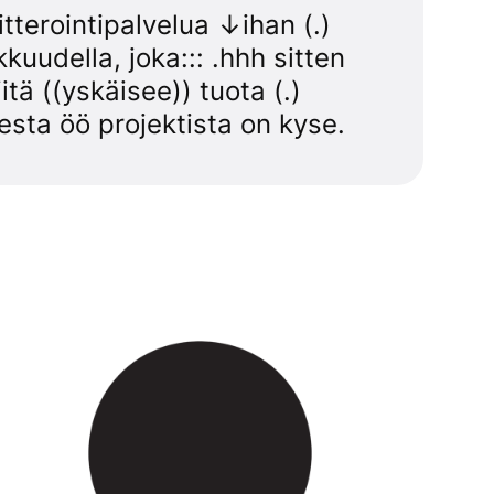
itterointipalvelua ↓ihan (.)
kuudella, joka::: .hhh sitten
itä ((yskäisee)) tuota (.)
esta öö projektista on kyse.