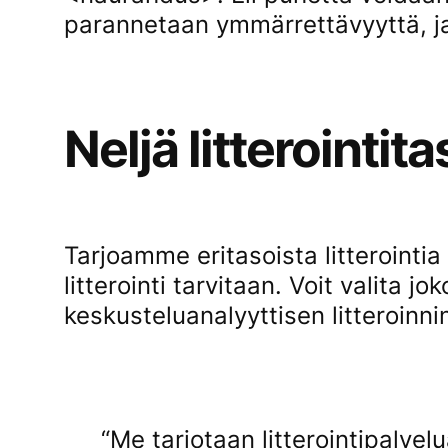
parannetaan ymmärrettävyyttä, ja
Neljä litterointit
Tarjoamme eritasoista litterointia 
litterointi tarvitaan. Voit valita jo
keskusteluanalyyttisen litteroinni
“Me tarjotaan litterointipalvel