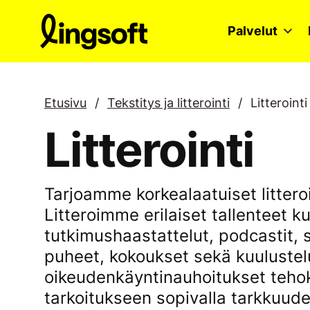
Siirry
sisältöön
Palvelut
Etusivu
/
Tekstitys ja litterointi
/
Litterointi
Litterointi
Tarjoamme korkealaatuiset litteroin
Litteroimme erilaiset tallenteet k
tutkimushaastattelut, podcastit, 
puheet, kokoukset sekä kuulustel
oikeudenkäyntinauhoitukset tehok
tarkoitukseen sopivalla tarkkuudel