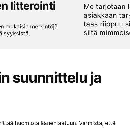
 litterointi
Me tarjotaan l
asiakkaan tark
taas riippuu si
den mukaisia merkintöjä
siitä mimmois
äisyyksistä,
in suunnittelu ja
nittää huomiota äänenlaatuun. Varmista, että