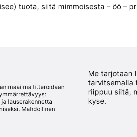
äisee) tuota, siitä mimmoisesta – öö – pr
Me tarjotaan l
tarvitsemalla 
äänimaailma litteroidaan
riippuu siitä,
n ymmärrettävyys:
kyse.
a ja lauserakennetta
miseksi. Mahdollinen