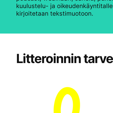
kuulustelu- ja oikeudenkäyntitallen
kirjoitetaan tekstimuotoon.
Litteroinnin tarv