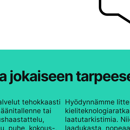
lua jokaiseen tarpee
lvelut tehokkaasti
Hyödynnämme litter
 äänitallenne tai
kieliteknologiaratk
ushaastattelu,
laatutarkistimia. N
u, puhe, kokous-,
laadukasta, nopeaa