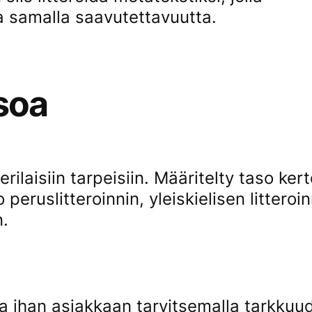
 samalla saavutettavuutta.
asoa
erilaisiin tarpeisiin. Määritelty taso ke
ko peruslitteroinnin, yleiskielisen litteroi
n.
ua ihan asiakkaan tarvitsemalla tarkkuud