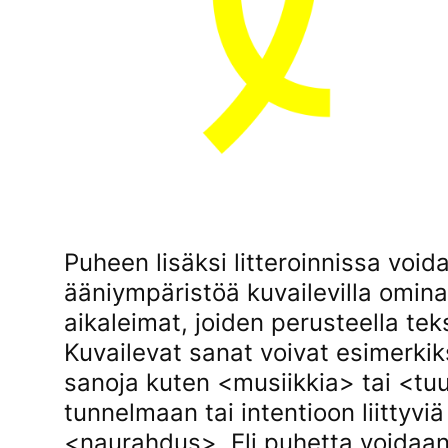
Puheen lisäksi litteroinnissa void
ääniympäristöä kuvailevilla ominai
aikaleimat, joiden perusteella tek
Kuvailevat sanat voivat esimerkik
sanoja kuten <musiikkia> tai <tu
tunnelmaan tai intentioon liitty
<naurahdus>. Eli puhetta voidaan s