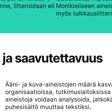
ne, litteroidaan eli
Monikieliseen ainei
myös tulkkauslittero
e ja saavutettavuus
Ääni- ja kuva-aineistojen määrä kasva
organisaatioissa, tutkimuslaitoksissa 
aineistoja voidaan analysoida, jatkokäs
puhesisältö muuttaa tekstiksi.