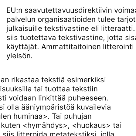
EU:n saavutettavuusdirektiivin voima
palvelun organisaatioiden tulee tarjota
julkaisuille tekstivastine eli litteraat
siis tuotettava tekstivastine, jotta si
käyttäjät. Ammattitaitoinen litteroin
yleisön.
aan rikastaa tekstiä esimerkiksi
suuksilla tai tuottaa tekstiin
sti voidaan linkittää puheeseen.
si olla ääniympäristöä kuvailevia
ulen huminaa>. Tai puhujan
viä kuten <hymähdys>, <huokaus> tai
iis litteroida metatekstiksi, jolla