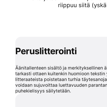
riippuu siitä (ysk
Peruslitterointi
Äänitallenteen sisältö ja merkityksellinen 
tarkasti ottaen kuitenkin huomioon teksti
litteraateista poistetaan turhia täytesanoj
voidaan sujuvoittaa luettavuuden paranta
puhekielisyys säilytetään.