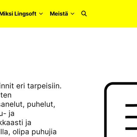
Miksi Lingsoft
Meistä
nit eri tarpeisiin.
uten
sanelut, puhelut,
u- ja
kaasti ja
la, olipa puhujia