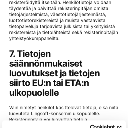
rekisteröidyltä itseltään. Henkilötietoja voidaan
täydentää ja päivittää rekisterinpitäjän omista
tietojärjestelmistä, väestötietojärjestelmästä,
luottotietorekistereistä ja muista vastaavista
tietopalveluja tarjoavista julkisista tai yksityisistä
rekistereistä ja tietolähteistä sekä rekisterinpitäjän
yhteistyökumppaneilta.
7. Tietojen
säännönmukaiset
luovutukset ja tietojen
siirto EU:n tai ETA:n
ulkopuolelle
Vain nimetyt henkilöt käsittelevät tietoja, eikä niitä
luovuteta Lingsoft-konsernin ulkopuolelle.
Rekisterinpitäjä voi luovuttaa tietoja
voimassaolevan lainsäädännön sallimissa ja