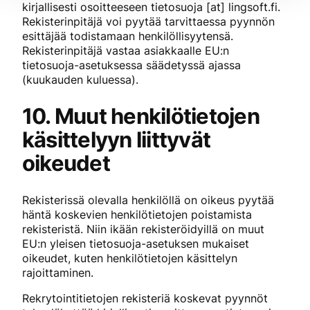
kirjallisesti osoitteeseen tietosuoja [at] lingsoft.fi.
Rekisterinpitäjä voi pyytää tarvittaessa pyynnön
esittäjää todistamaan henkilöllisyytensä.
Rekisterinpitäjä vastaa asiakkaalle EU:n
tietosuoja-asetuksessa säädetyssä ajassa
(kuukauden kuluessa).
10. Muut henkilötietojen
käsittelyyn liittyvät
oikeudet
Rekisterissä olevalla henkilöllä on oikeus pyytää
häntä koskevien henkilötietojen poistamista
rekisteristä. Niin ikään rekisteröidyillä on muut
EU:n yleisen tietosuoja-asetuksen mukaiset
oikeudet, kuten henkilötietojen käsittelyn
rajoittaminen.
Rekrytointitietojen rekisteriä koskevat pyynnöt