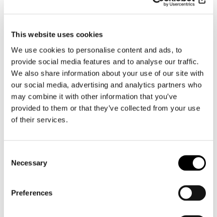
velvoittamissa rajoissa viranomaisille. Tietoja ei
siirretä EU:n tai ETA:n ulkopuolelle.
This website uses cookies
8. Rekisterin suojauksen
We use cookies to personalise content and ads, to
periaatteet
provide social media features and to analyse our traffic.
We also share information about your use of our site with
Lingsoft kirjaa rekisteriin vain ne tiedot, joita
our social media, advertising and analytics partners who
tarvitaan työnhakuprosessissa. Rekisterinpitäjä
may combine it with other information that you’ve
huolehtii, että ainoastaan niillä rekisterinpitäjän
provided to them or that they’ve collected from your use
henkilöillä on pääsy tietoihin, joille se heidän
of their services.
työtehtäviensä hoitamisen vuoksi on tarpeen.
Henkilötietoja käsittelevien henkilöiden
salassapitovelvollisuudesta on sovittu työ- tai
Consent
alihankintasopimuksissa. Lingsoftin toimitiloihin on
Necessary
Selection
valvottu ja rajoitettu pääsy.
Rekisteritietojen käyttämiseen tarvitaan
Preferences
käyttäjätunnus ja siihen liittyvä vahva salasana.
Lingsoftin verkko on suojattu palomuurilla ja
tunkeutumisen havaitsemisjärjestelmällä.