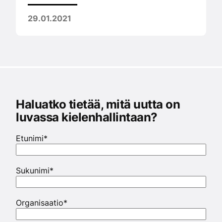
29.01.2021
Haluatko tietää, mitä uutta on
luvassa kielenhallintaan?
Etunimi
*
Sukunimi
*
Organisaatio
*