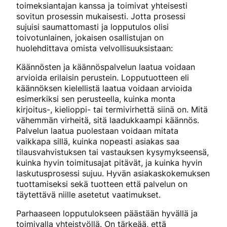
toimeksiantajan kanssa ja toimivat yhteisesti
sovitun prosessin mukaisesti. Jotta prosessi
sujuisi saumattomasti ja lopputulos olisi
toivotunlainen, jokaisen osallistujan on
huolehdittava omista velvollisuuksistaan:
Käännösten ja käännöspalvelun laatua voidaan
arvioida erilaisin perustein. Lopputuotteen eli
käännöksen kielellistä laatua voidaan arvioida
esimerkiksi sen perusteella, kuinka monta
kirjoitus-, kielioppi- tai termivirhettä siinä on. Mitä
vähemmän virheitä, sitä laadukkaampi käännös.
Palvelun laatua puolestaan voidaan mitata
vaikkapa sillä, kuinka nopeasti asiakas saa
tilausvahvistuksen tai vastauksen kysymykseensä,
kuinka hyvin toimitusajat pitävät, ja kuinka hyvin
laskutusprosessi sujuu. Hyvän asiakaskokemuksen
tuottamiseksi sekä tuotteen että palvelun on
täytettävä niille asetetut vaatimukset.
Parhaaseen lopputulokseen päästään hyvällä ja
toimivalla yhteistyöllä. On tärkeää, että