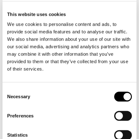
laskutusprosessi sujuu. Hyvän asiakaskokemuksen
tuottamiseksi sekä tuotteen että palvelun on
This website uses cookies
täytettävä niille asetetut vaatimukset.
We use cookies to personalise content and ads, to
Parhaaseen lopputulokseen päästään hyvällä ja
provide social media features and to analyse our traffic.
toimivalla yhteistyöllä. On tärkeää, että
We also share information about your use of our site with
vaatimukset ja odotukset ilmaistaan selkeästi,
mahdollisista ongelmista viestitään avoimesti ja
our social media, advertising and analytics partners who
oikea-aikaisesti, palautetta annetaan rakentavassa
may combine it with other information that you’ve
hengessä, ja pyritään yhteistyössä kehittämään
provided to them or that they’ve collected from your use
prosessia kaikkien kannalta toimivampaan
of their services.
suuntaan. Yhteistyö on avain onnistumiseen!
Consent
Necessary
Selection
Kategoriat:
Blogi
Preferences
Jaa
Statistics