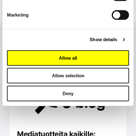
Marketing
Lisää uutisia Lingsoftilta
Show details
Allow all
Allow selection
Deny
Mediatuotteita kaikille: