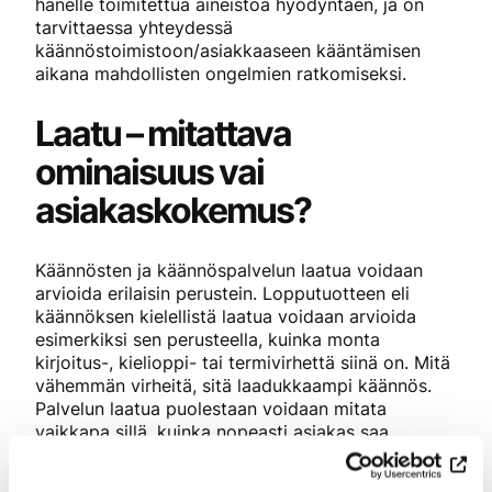
hänelle toimitettua aineistoa hyödyntäen, ja on
tarvittaessa yhteydessä
käännöstoimistoon/asiakkaaseen kääntämisen
aikana mahdollisten ongelmien ratkomiseksi.
Laatu – mitattava
ominaisuus vai
asiakaskokemus?
Käännösten ja käännöspalvelun laatua voidaan
arvioida erilaisin perustein. Lopputuotteen eli
käännöksen kielellistä laatua voidaan arvioida
esimerkiksi sen perusteella, kuinka monta
kirjoitus-, kielioppi- tai termivirhettä siinä on. Mitä
vähemmän virheitä, sitä laadukkaampi käännös.
Palvelun laatua puolestaan voidaan mitata
vaikkapa sillä, kuinka nopeasti asiakas saa
tilausvahvistuksen tai vastauksen kysymykseensä,
kuinka hyvin toimitusajat pitävät, ja kuinka hyvin