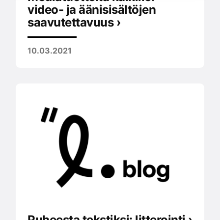
video- ja äänisisältöjen
saavutettavuus ›
10.03.2021
Puheesta tekstiksi: litterointi ›