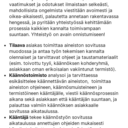
vaatimukset ja odotukset ilmaistaan selkeästi,
mahdollisista ongelmista viestitään avoimesti ja
oikea-aikaisesti, palautetta annetaan rakentavassa
hengessä, ja pyritään yhteistyössä kehittämään
prosessia kaikkien kannalta toimivampaan
suuntaan. Yhteistyö on avain onnistumiseen!
Tilaava
asiakas toimittaa aineiston sovitussa
muodossa ja antaa työn tekemisen kannalta
olennaiset ja tarvittavat ohjeet ja taustamateriaalit
(esim. toivottu tyyli, käännöksen kohderyhmä,
asiakkaan oman erikoisalan vakiintunut termistö).
Käännöstoimisto
analysoi ja tarvittaessa
esikäsittelee käännettävän aineiston, toimittaa
aineiston ohjeineen, käännösmuisteineen ja
termistöineen kääntäjälle, viestii käännösprosessin
aikana sekä asiakkaan että kääntäjän suuntaan, ja
palauttaa valmiin käännöksen asiakkaalle
sovitussa aikataulussa.
Kääntäjä
tekee käännöstyön sovitussa
aikataulussa annettujen ohjeiden mukaisesti