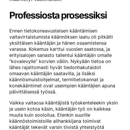
Professiosta prosessiksi
Ennen tietokoneavusteisen kääntämisen
valtavirtaistumista käännöksen laatu oli pitkälti
yksittäisen kääntäjän ja hänen osaamistensa
varassa. Kokemus karttui vuosien saatossa, ja
erityisalojen sanasto tallentui kääntäjän omalle
”kovalevylle” korvien väliin. Nykyään tietoa on
lähes rajattomasti hyvät tiedonhakutaidot
omaavan kääntäjän saatavilla, ja lisäksi
käännösmuistiohjelmat, termitietokannat ja
konekääntimet ovat useimpien kääntäjien apuna
päivittäisessä työssä.
Vaikka valtaosa kääntäjistä työskenteleekin yksin
ja usein kotoa käsin, kääntäjän työ on kaikkea
muuta kuin sooloilua. Etenkin suurille
käännöstoimistoille alihankkijana toimivat
kääntäjät tekevät varsin tiivistä yhteistyötä