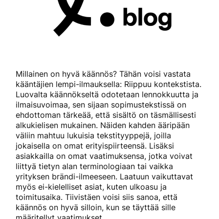
Millainen on hyvä käännös? Tähän voisi vastata
kääntäjien lempi-ilmauksella: Riippuu kontekstista.
Luovalta käännökseltä odotetaan lennokkuutta ja
ilmaisuvoimaa, sen sijaan sopimustekstissä on
ehdottoman tärkeää, että sisältö on täsmällisesti
alkukielisen mukainen. Näiden kahden ääripään
väliin mahtuu lukuisia tekstityyppejä, joilla
jokaisella on omat erityispiirteensä. Lisäksi
asiakkailla on omat vaatimuksensa, jotka voivat
liittyä tietyn alan terminologiaan tai vaikka
yrityksen brändi-ilmeeseen. Laatuun vaikuttavat
myös ei-kielelliset asiat, kuten ulkoasu ja
toimitusaika. Tiivistäen voisi siis sanoa, että
käännös on hyvä silloin, kun se täyttää sille
määritellyt vaatimukset.