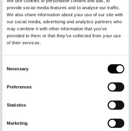
We use cookies to personalise content and ads, to
stora betydelse för samesamhället, säger
provide social media features and to analyse our traffic.
Länsman. – Materialet är kulturhistoriskt
We also share information about your use of our site with
värdefullt. Utifrån det formas en uppfattning om
our social media, advertising and analytics partners who
de trauman som samerna bär från generation till
generation, samt styrkor och glädjeämnen inom
may combine it with other information that you’ve
samesamfundet.
provided to them or that they’ve collected from your use
of their services.
Mer information om kommissionen:
www.sdtsk.fi
(på finska).
Consent
Necessary
Selection
Preferences
Statistics
Marketing