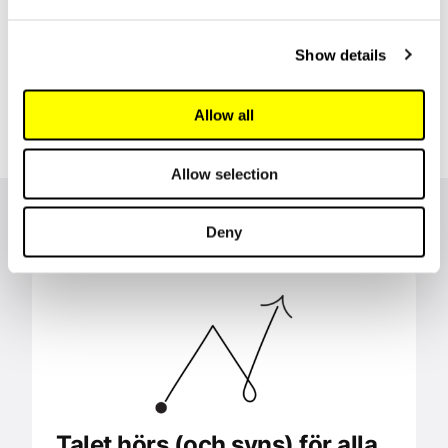
På bilden kommissionsledamot Anni-Siiri Länsman
Show details
i Samiska kulturcentret Sajos i Enare den 1
november 2024.
Allow all
Allow selection
Referenser
Deny
Talet hörs (och syns) för alla