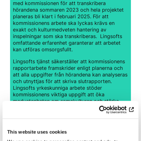
med kommissionen för att transkribera
hörandena sommaren 2023 och hela projektet
planeras bli klart i februari 2025. För att
kommissionens arbete ska lyckas krävs en
exakt och kulturmedveten hantering av
inspelningar som ska transkriberas. Lingsofts
omfattande erfarenhet garanterar att arbetet
kan utföras omsorgsfullt.
Lingsofts tjänst säkerställer att kommissionens
rapportarbete framskrider enligt planerna och
att alla uppgifter från hörandena kan analyseras
och utnyttjas för att skriva slutrapporten.
Lingsofts yrkeskunniga arbete stöder
kommissionens viktiga uppgift att öka
medvetenheten om samekulturen och stärka
samernas rättigheter.
– Samarbetet med Lingsoft har fungerat bra.
För kommissionen är det viktigt att
This website uses cookies
transkriberingsarbetet utförs på ett datasäkert
sätt och att man är medveten om materialets