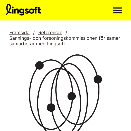
Hoppa
till
innehållet
Framsida
/
Referenser
/
Sannings- och försoningskommissionen för samer
samarbetar med Lingsoft