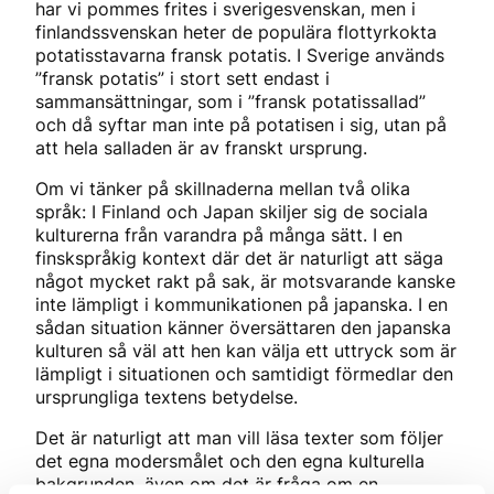
har vi pommes frites i sverigesvenskan, men i
finlandssvenskan heter de populära flottyrkokta
potatisstavarna fransk potatis. I Sverige används
”fransk potatis” i stort sett endast i
sammansättningar, som i ”fransk potatissallad”
och då syftar man inte på potatisen i sig, utan på
att hela salladen är av franskt ursprung.
Om vi tänker på skillnaderna mellan två olika
språk: I Finland och Japan skiljer sig de sociala
kulturerna från varandra på många sätt. I en
finskspråkig kontext där det är naturligt att säga
något mycket rakt på sak, är motsvarande kanske
inte lämpligt i kommunikationen på japanska. I en
sådan situation känner översättaren den japanska
kulturen så väl att hen kan välja ett uttryck som är
lämpligt i situationen och samtidigt förmedlar den
ursprungliga textens betydelse.
Det är naturligt att man vill läsa texter som följer
det egna modersmålet och den egna kulturella
bakgrunden, även om det är fråga om en