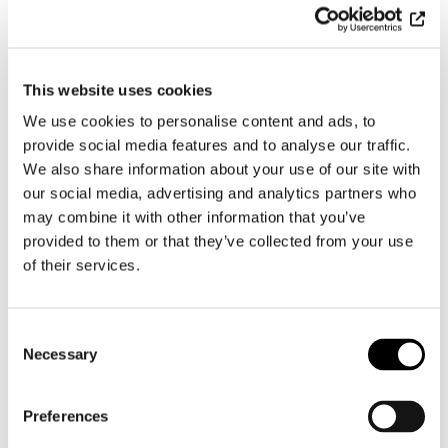
översättning. En bra översättning är ofta ”osynlig”
och när man läser den tänker man inte ens på att
texten ursprungligen är skriven på ett annat språk.
Översättningsfel kan å sin sida snabbt väcka
This website uses cookies
uppmärksamhet, och till exempel i en webbutik
betraktas en dålig översättning ofta som ett
We use cookies to personalise content and ads, to
tecken på att webbplatsen är opålitlig. Detta
provide social media features and to analyse our traffic.
intryck kan uppstå av små faktorer, till exempel
We also share information about your use of our site with
om satsstrukturen inte är idiomatisk eller om det
our social media, advertising and analytics partners who
finns stora bokstäver där de inte hör hemma.
may combine it with other information that you’ve
Risken för missförstånd är också mycket större
provided to them or that they’ve collected from your use
om översättningen inte lokaliserats omsorgsfullt.
of their services.
Kategorier:
Blogg
Consent
Necessary
Selection
Dela
Preferences