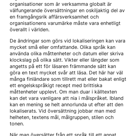
organisationer som är verksamma globalt är
välfungerande översättningar en oskiljaktig del av
en framgångsrik affärsverksamhet och
organisationens varumärke måste vara enhetligt
överallt i världen.
De ändringar som görs vid lokaliseringen kan vara
mycket små eller omfattande. Olika språk kan
använda olika måttenheter och datum eller skriva
klockslag på olika sätt. Vikter eller längder som
angetts på ett för läsaren främmande sätt kan
göra en text mycket svår att läsa. Det här har väl
många finländare som tillrett mat eller bakat enligt
ett engelskspråkigt recept med brittiska
måttenheter upplevt. Om man duar i källtexten
kan det vara vanligare att nia i målspråket. Ibland
kan en mening se helt annorlunda ut efter att den
lokaliserats. Vid översättning jobbar man med
helheten, textens mål, målgruppen, stilen och
tonen.
När man översätter från ett språk till ett annat