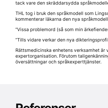
tack vare den skräddarsydda språkmodell
THL tog i bruk den språkmodell som Lingsof
kommenterar läkarna den nya språkmodell
”Vissa problemord (så som min ärkefiendes 
”Tills vidare verkar den nya dikteringsprof
Rättsmedicinska enhetens verksamhet är vi
expertorganisation. Förutom taligenkännin
översättningar och språkexperttjänster.
Referenser