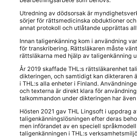
bearbetningsarbete som behövs.
Utredning av dödsorsak är myndighetsverksa
sörjer för rättsmedicinska obduktioner och
annat protokoll och utlåtande upprättas all
Innan taligenkänning kom i användning var d
för transkribering. Rättsläkaren måste vänt
rättsläkarna med hjälp av taligenkänning u
År 2019 skaffade THL:s rättsläkarenhet tal
dikteringen, och samtidigt kan dikteraren 
i THL:s alla enheter i Finland. Användninge
och texterna är direkt klara för användnin
talkommandon under dikteringen har även f
Hösten 2021 gav THL Lingsoft i uppdrag at
taligenkänningslösningen efter deras beho
men införandet av en speciell språkmodell
taligenkänningen i THL:s verksamhetsmiljö