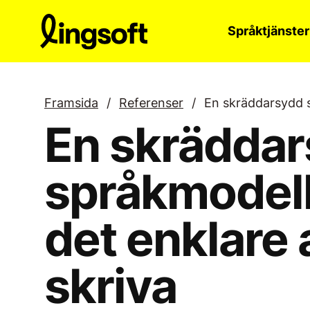
Hoppa
till
Språktjänster
innehållet
Framsida
/
Referenser
/
En skräddarsydd s
En skrädda
språkmodell
det enklare 
skriva