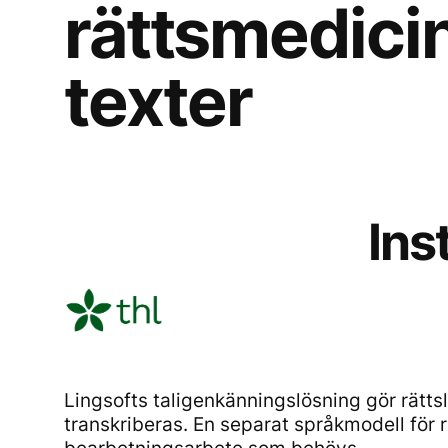
rättsmedici
texter
Ins
Lingsofts taligenkänningslösning gör rätts
transkriberas. En separat språkmodell fö