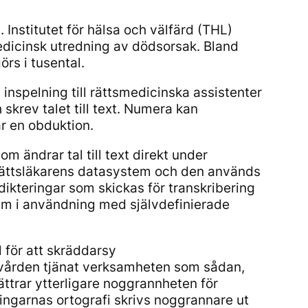
Institutet för hälsa och välfärd (THL)
medicinsk utredning av dödsorsak. Bland
rs i tusental.
 inspelning till rättsmedicinska assistenter
skrev talet till text. Numera kan
ar en obduktion.
 ändrar tal till text direkt under
i rättsläkarens datasystem och den används
dikteringar som skickas för transkribering
dem i användning med självdefinierade
 för att skräddarsy
sovården tjänat verksamheten som sådan,
ttrar ytterligare noggrannheten för
ngarnas ortografi skrivs noggrannare ut