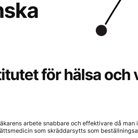
nska
titutet för hälsa och 
läkarens arbete snabbare och effektivare då man i
r rättsmedicin som skräddarsytts som beställning