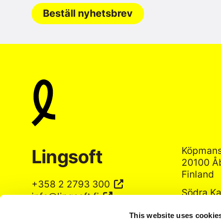
Beställ nyhetsbrev
Köpmans
Lingsoft
20100 Å
Finland
+358 2 2793 300
Södra Ka
info@lingsoft.fi
00130 He
Finland
This website uses cookie