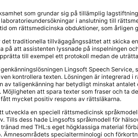
mhet som grundar sig på tillämplig lagstiftning. 
 laboratorieundersökningar i anslutning till rätts
tid om rättsmedicinska obduktioner, som årligen gö
et traditionella tillvägagångssättet att skicka en
a på att assistenten lyssnade på inspelningen och 
pprätta till exempel ett protokoll medan de uträtt
igenkänningslösningen Lingsoft Speech Service, som
även kontrollera texten. Lösningen är integrerad 
n av taligenkänning har betydligt minskat antalet 
g. Möjligheten att spara texter som fraser och ta 
ått mycket positiv respons av rättsläkarna.
t utveckla en speciell rättsmedicinsk språkmodell
v. Tills dess hade Lingsofts språkmodell för häl
 tränad med THL:s eget högklassiga material förbä
. Ämnesområdets specialterminologi och förkortni