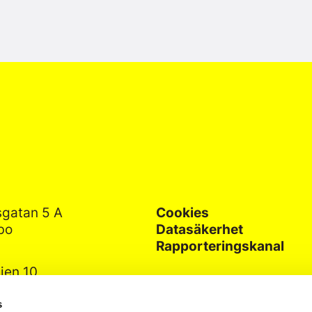
gatan 5 A
Cookies
bo
Datasäkerhet
Rapporteringskanal
jen 10
lsingfors
s