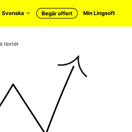
Svenska
Min Lingsoft
Begär offert
a texter