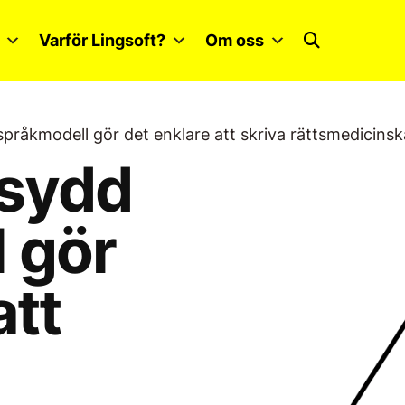
Varför Lingsoft?
Om oss
pråkmodell gör det enklare att skriva rättsmedicinsk
rsydd
 gör
att